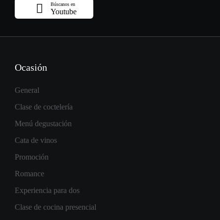
Búscanos en
Youtube
Ocasión
General
Clase de coctelería
Menú degustación
Cata de vinos
Promoción
Romance
Experiencia para dos
Clase de cocina presencial