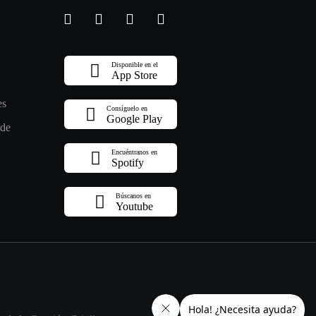
Disponible en el
App Store
es
Consíguelo en
Google Play
 de
Encuéntranos en
Spotify
Búscanos en
Youtube