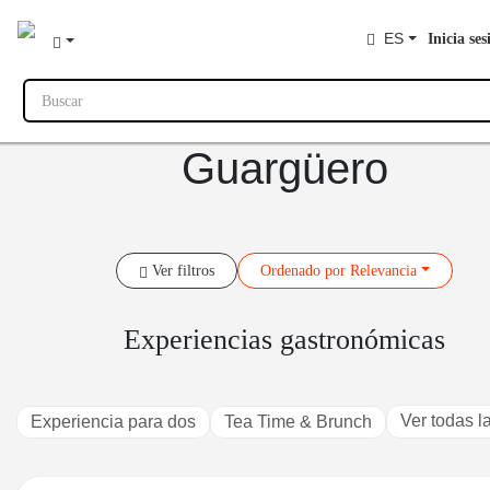
ES
Inicia ses
Buscar
Guargüero
Ver filtros
Ordenado
por Relevancia
Experiencias gastronómicas
Ver todas l
Experiencia para dos
Tea Time & Brunch