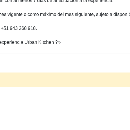
an con al menos 7 días de anticipación a la experiencia.
es vigente o como máximo del mes siguiente, sujeto a disponib
l +51 943 268 918.
 experiencia Urban Kitchen ?️✨