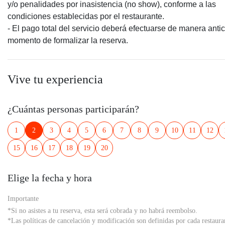
y/o penalidades por inasistencia (no show), conforme a las
condiciones establecidas por el restaurante.
- El pago total del servicio deberá efectuarse de manera anti
momento de formalizar la reserva.
Vive tu experiencia
¿Cuántas personas participarán?
1
2
3
4
5
6
7
8
9
10
11
12
15
16
17
18
19
20
Elige la fecha y hora
Importante
*Si no asistes a tu reserva, esta será cobrada y no habrá reembolso.
*Las políticas de cancelación y modificación son definidas por cada restaura