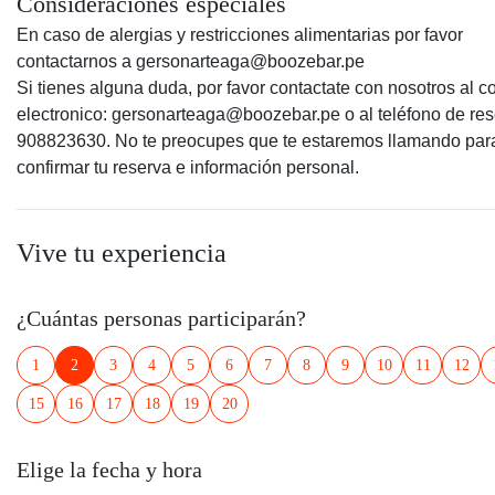
Consideraciones especiales
En caso de alergias y restricciones alimentarias por favor
contactarnos a gersonarteaga@boozebar.pe
Si tienes alguna duda, por favor contactate con nosotros al c
electronico: gersonarteaga@boozebar.pe o al teléfono de re
908823630. No te preocupes que te estaremos llamando par
confirmar tu reserva e información personal.
Vive tu experiencia
¿Cuántas personas participarán?
1
2
3
4
5
6
7
8
9
10
11
12
15
16
17
18
19
20
Elige la fecha y hora