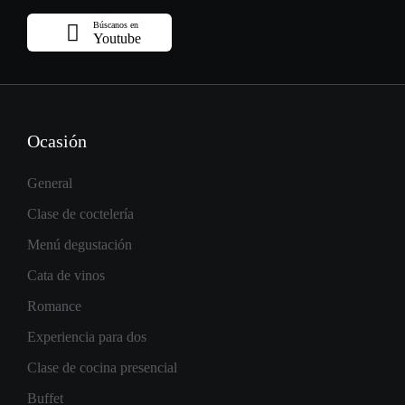
Búscanos en
Youtube
Ocasión
General
Clase de coctelería
Menú degustación
Cata de vinos
Romance
Experiencia para dos
Clase de cocina presencial
Buffet