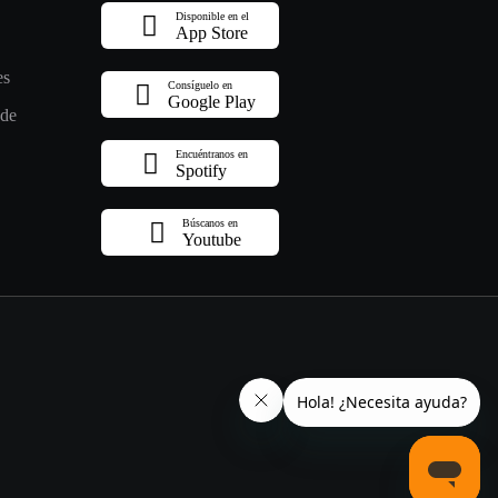
Disponible en el
App Store
es
Consíguelo en
Google Play
 de
Encuéntranos en
Spotify
Búscanos en
Youtube