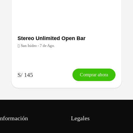
Stereo Unlimited Open Bar
San Isidro - 7 de Ago.
S/ 145
Comprar ahora
información
Legales