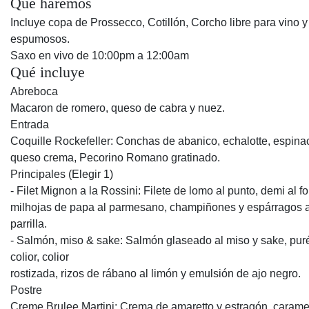
Qué haremos
Incluye copa de Prossecco, Cotillón, Corcho libre para vino y
espumosos.
Saxo en vivo de 10:00pm a 12:00am
Qué incluye
Abreboca
Macaron de romero, queso de cabra y nuez.
Entrada
Coquille Rockefeller: Conchas de abanico, echalotte, espina
queso crema, Pecorino Romano gratinado.
Principales (Elegir 1)
- Filet Mignon a la Rossini: Filete de lomo al punto, demi al fo
milhojas de papa al parmesano, champiñones y espárragos a
parrilla.
- Salmón, miso & sake: Salmón glaseado al miso y sake, pur
colior, colior
rostizada, rizos de rábano al limón y emulsión de ajo negro.
Postre
Creme Brulee Martini: Crema de amaretto y estragón, carame